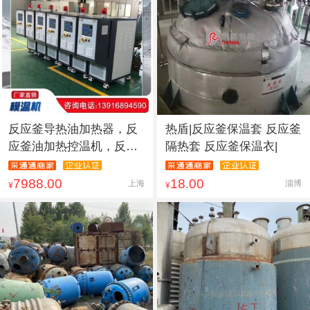
反应釜导热油加热器，反
热盾|反应釜保温套 反应釜
应釜油加热控温机，反应
隔热套 反应釜保温衣|
釜油
7988.00
18.00
上海
淄博
¥
¥