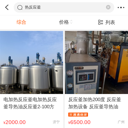
热反应釜
综合
价格
列表
电加热反应釜电加热反应
反应釜加热200度 反应釜
釜导热油反应釜2-100方
加热设备 反应釜导热油
2000.00
6500.00
济宁
广州
¥
¥