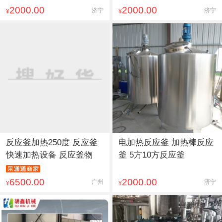
2000.00
2000.00
济宁
济宁
¥
¥
反应釜加热250度 反应釜
电加热反应釜 加热棒反应
快速加热设备 反应釜物
釜 5方10方反应釜
6500.00
2000.00
广州
济宁
¥
¥