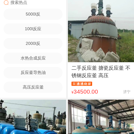
搜索热点
5000l反
100l反应
2000l反
水热合成反应
二手反应釜 搪瓷反应釜 不
反应釜导热油
锈钢反应釜 高压
高压反应釜
34500.00
济宁
¥