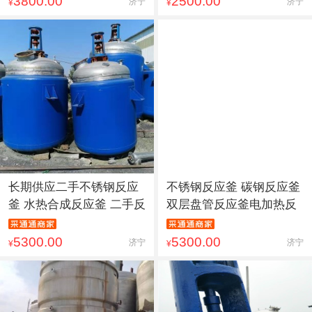
3800.00
2500.00
济宁
济宁
¥
¥
长期供应二手不锈钢反应
不锈钢反应釜 碳钢反应釜
釜 水热合成反应釜 二手反
双层盘管反应釜电加热反
5300.00
5300.00
济宁
济宁
¥
¥