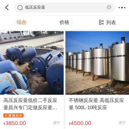
低压反应釜
综合
价格
列表
高压反应釜低价二手反应
不锈钢反应釜 高低压反应
釜昌兴专门定做反应釜多
釜 500L-10吨反应
种型
3850.00
4500.00
济宁
济宁
¥
¥