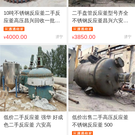
10吨不锈钢反应釜二手反
二手盘管反应釜型号齐全
应釜高压昌兴回收一批二
不锈钢反应釜昌兴六安高
手
压反
4000.00
3850.00
济宁
济宁
¥
¥
低价二手反应釜 强华 好成
低价出售二手高压反应釜
色二手反应釜 六安高
不锈钢反应釜 500