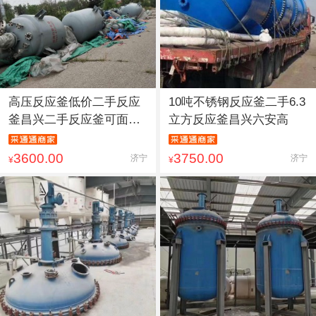
高压反应釜低价二手反应
10吨不锈钢反应釜二手6.3
釜昌兴二手反应釜可面议
立方反应釜昌兴六安高
二手
3600.00
3750.00
济宁
济宁
¥
¥