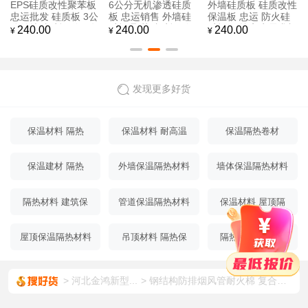
EPS硅质改性聚苯板
6公分无机渗透硅质
外墙硅质板 硅质改性
忠运批发 硅质板 3公
板 忠运销售 外墙硅
保温板 忠运 防火硅
分外墙硅质板 使用年
质板 聚苯硅质板 价
质板 可按客户需求加
240.00
240.00
240.00
¥
¥
¥
限久
位优惠
工
发现更多好货
保温材料 隔热
保温材料 耐高温
保温隔热卷材
隔热
保温建材 隔热
外墙保温隔热材料
墙体保温隔热材料
隔热材料 建筑保
管道保温隔热材料
保温材料 屋顶隔
温
热
屋顶保温隔热材料
吊顶材料 隔热保
隔热材料 屋顶保
温
温
河北金鸿新型...
钢结构防排烟风管耐火棉 复合铝箔A级不燃 玻璃棉保温板 防火隔热