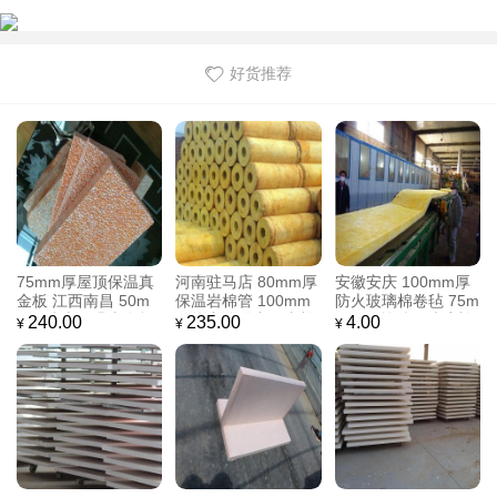
好货推荐
75mm厚屋顶保温真
河南驻马店 80mm厚
安徽安庆 100mm厚
金板 江西南昌 50m
保温岩棉管 100mm
防火玻璃棉卷毡 75m
m厚防火保温真金板
厚热力管道专用岩棉
m厚铝箔贴面玻璃棉
240.00
235.00
4.00
¥
¥
¥
45mm厚隔热真金板
管 50mm厚铝箔贴面
卷毡 100mm厚钢结
玻璃棉管
构屋顶玻璃棉卷毡