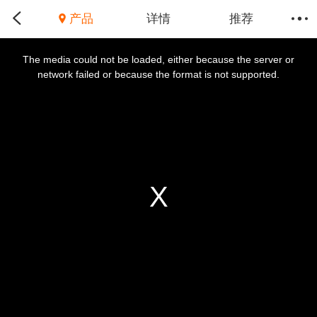
产品
详情
推荐
This
is
a
The media could not be loaded, either because the server or
modal
window.
network failed or because the format is not supported.