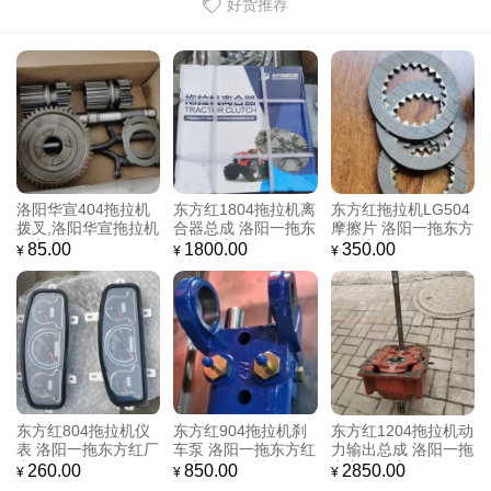
好货推荐
洛阳华宣404拖拉机
东方红1804拖拉机离
东方红拖拉机LG504
拨叉,洛阳华宣拖拉机
合器总成 洛阳一拖东
摩擦片 洛阳一拖东方
厂家发货,原厂正品质
方红厂家发货
红厂家发货
85.00
1800.00
350.00
¥
¥
¥
量保证
东方红804拖拉机仪
东方红904拖拉机刹
东方红1204拖拉机动
表 洛阳一拖东方红厂
车泵 洛阳一拖东方红
力输出总成 洛阳一拖
家发货
厂家发货,正品保证
东方红厂家发货,正品
260.00
850.00
2850.00
¥
¥
¥
保证