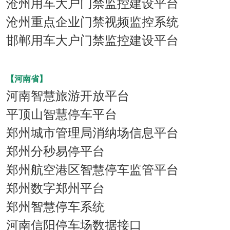
沧州用车大户门禁监控建设平台
沧州重点企业门禁视频监控系统
邯郸用车大户门禁监控建设平台
【河南省】
河南智慧旅游开放平台
平顶山智慧停车平台
郑州城市管理局消纳场信息平台
郑州分秒易停平台
郑州航空港区智慧停车监管平台
郑州数字郑州平台
郑州智慧停车系统
河南信阳停车场数据接口