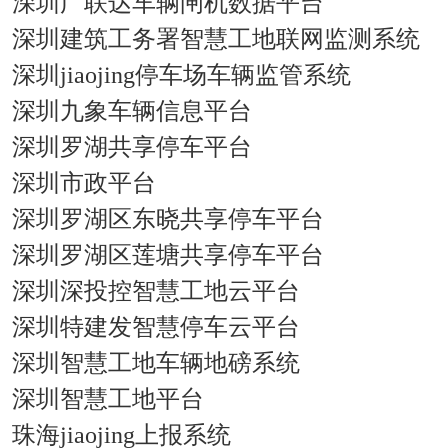
深圳广联达车辆闸机数据平台
深圳建筑工务署智慧工地联网监测系统
深圳jiaojing停车场车辆监管系统
深圳九象车辆信息平台
深圳罗湖共享停车平台
深圳市政平台
深圳罗湖区东晓共享停车平台
深圳罗湖区莲塘共享停车平台
深圳深投控智慧工地云平台
深圳特建发智慧停车云平台
深圳智慧工地车辆地磅系统
深圳智慧工地平台
珠海jiaojing上报系统