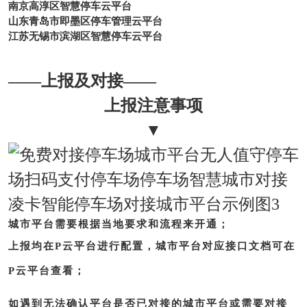
南京高淳区智慧停车云平台
山东青岛市即墨区停车管理云平台
江苏无锡市滨湖区智慧停车云平台
——上报及对接——
上报注意事项
▼
城市平台需要根据当地要求和流程来开通；
上报均在P云平台进行配置，城市平台
对应接口文档可在
P云平台查看；
如遇到无法确认平台是否已对接的城市平台或需要对接