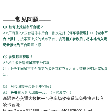
——常见问题——
Q1:如何上报城市平台呢？
A1:厂商登入P云智慧停车后台，依次选择【
停车场管理
】>>【
城市平
台上报
】，搜索要上报的城市平台，填写
相关参数后，将本地出入场
记录推送到
平台即可上报。
Q2:参数哪里获取？
A2:相关参数请找
城市平台
获取
注：上传不同城市平台所需的参数都有存在差异，请根据实际情况填
写。
Q3：对接城市平台是免费的吗？
A3：
免费
接入各大城市平台。（不涉及支付）
新疆静态交通大数据平台停车场收费系统免费快速接入
凌卡智能：
https://www.912688.com/supply/403875091.html