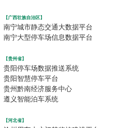
【广西壮族自治区】
南宁城市静态交通大数据平台
南宁大型停车场信息数据平台
【贵州省】
贵阳停车场数据推送系统
贵阳智慧停车平台
贵州黔南经济服务中心
遵义智能泊车系统
【河北省】