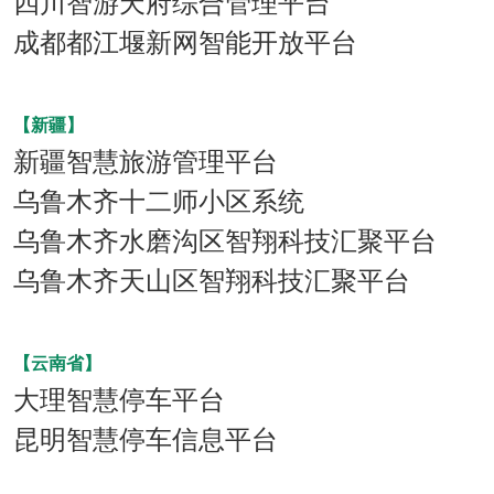
四川智游天府综合管理平台
成都都江堰新网智能开放平台
【新疆】
新疆智慧旅游管理平台
乌鲁木齐十二师小区系统
乌鲁木齐水磨沟区智翔科技汇聚平台
乌鲁木齐天山区智翔科技汇聚平台
【云南省】
大理智慧停车平台
昆明智慧停车信息平台