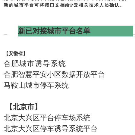
新的城市平台可将接口文档给P云相关技术人员确认。
_
新已对接城市平台名单
【安徽省】
合肥城市诱导系统
合肥智慧平安小区数据开放平台
马鞍山城市停车系统
【北京市】
北京大兴区平台停车场系统
北京大兴区停车诱导系统平台