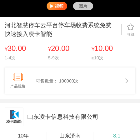
河北智慧停车云平台停车场收费系统免费
快速接入凌卡智能
收藏
30.00
20.00
10.00
¥
¥
¥
1-4次
5-9次
≥10次
可售数量：
100000次
产品规格
山东凌卡信息科技有限公司
10年
山东济南
8.1