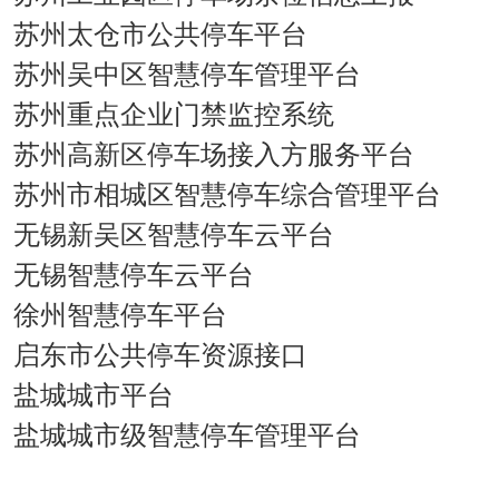
苏州太仓市公共停车平台
苏州吴中区智慧停车管理平台
苏州重点企业门禁监控系统
苏州高新区停车场接入方服务平台
苏州市相城区智慧停车综合管理平台
无锡新吴区智慧停车云平台
无锡智慧停车云平台
徐州智慧停车平台
启东市公共停车资源接口
盐城城市平台
盐城城市级智慧停车管理平台