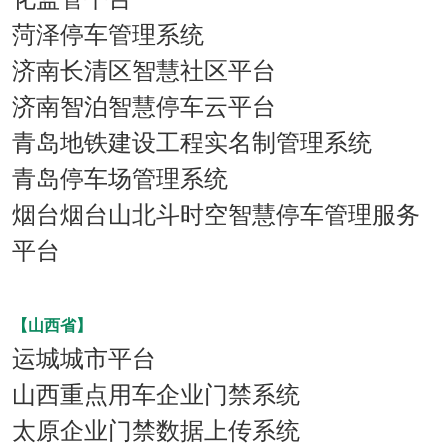
菏泽停车管理系统
济南长清区智慧社区平台
济南智泊智慧停车云平台
青岛地铁建设工程实名制管理系统
青岛停车场管理系统
烟台烟台山北斗时空智慧停车管理服务
平台
【山西省】
运城城市平台
山西重点用车企业门禁系统
太原企业门禁数据上传系统