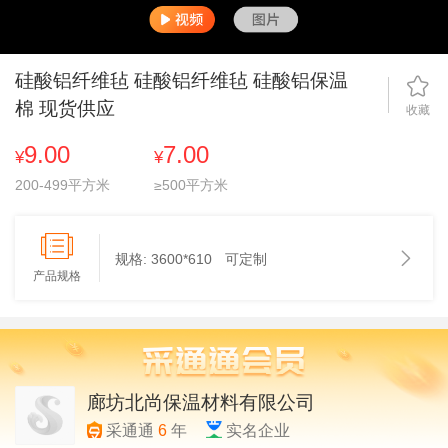
硅酸铝纤维毡 硅酸铝纤维毡 硅酸铝保温
棉 现货供应
收藏
9.00
7.00
¥
¥
200-499平方米
≥500平方米
规格:
3600*610
可定制
产品规格
廊坊北尚保温材料有限公司
采通通
6
年
实名企业