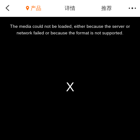
产品
详情
推荐
This
is
a
The media could not be loaded, either because the server or
modal
window.
network failed or because the format is not supported.