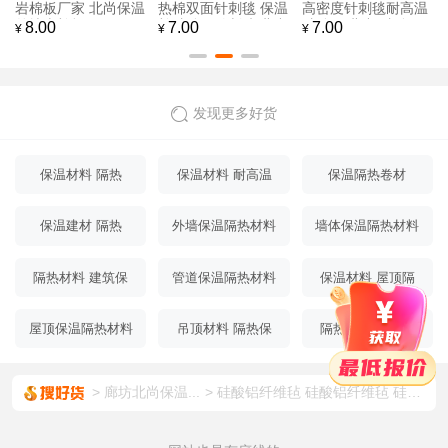
发 硅酸铝针刺毯 保
毯 硅酸铝纤维毡 隔
酸铝针刺毯 含锆纤维
温硅酸铝量大优惠 北
热纤维毡
毯 北尚
7.00
7.00
7.00
¥
¥
¥
尚
发现更多好货
保温材料 隔热
保温材料 耐高温
保温隔热卷材
隔热
保温建材 隔热
外墙保温隔热材料
墙体保温隔热材料
隔热材料 建筑保
管道保温隔热材料
保温材料 屋顶隔
温
热
屋顶保温隔热材料
吊顶材料 隔热保
隔热材料 屋顶保
温
温
廊坊北尚保温...
硅酸铝纤维毡 硅酸铝纤维毡 硅酸铝保温棉 现货供应