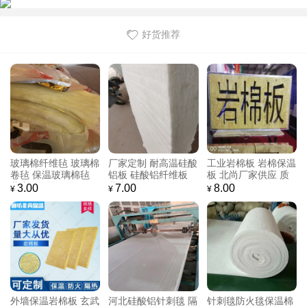
好货推荐
北尚 硅酸铝针刺毯
硅酸铝纤维毡 硅酸铝
北尚 大量销售 硅酸
硅酸铝纤维毡 实力厂
纤维毡 硅酸铝保温棉
铝针刺毯 窑炉隔热防
家批发价
现货供应
火硅酸铝针刺毯 硅酸
7.00
7.00
7.00
¥
¥
¥
铝纤维毡
硅酸铝针刺毯厂家批
长期供应 硅酸铝针刺
北尚 陶瓷纤维毯 硅