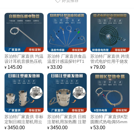
好货推荐
苏泊特厂家直供 均温
苏泊特 厂家直供食品
苏泊特厂家直供 跨境
设计耳机音膜热压机
温度计感温探针PT1
管式电炉灶用干烧发
模具加热管成型机单
000烤炉热电偶烤肉
热管带三脚架蚊香型
145.00
33.00
79.00
¥
¥
¥
头电发热管加热棒
NTC温度传感器
加热管电热管
苏泊特厂家直供 非标
苏泊特厂家直供 日精
苏泊特 厂家直供K型
定制日精注塑机用云
注塑机用加热圈 注塑
圆圈式热电偶55mm
母发热圈奶瓶注塑模
挤出机模具电热圈 云
可松紧式圆圈热电偶
3450.00
3450.00
53.00
¥
¥
¥
具加热圈挤出机电热
母发热圈
卡簧式感温线温度传