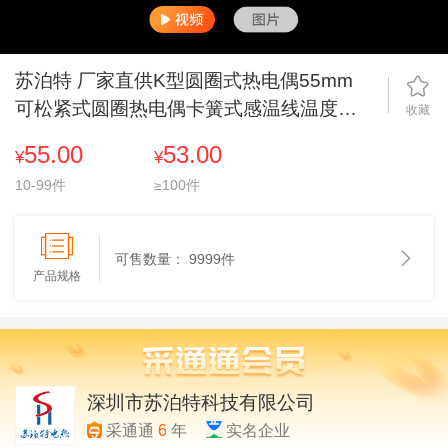
苏泊特 厂家直供K型圆圈式热电偶55mm
可松紧式圆圈热电偶卡簧式感温线温度传
收藏
感器
55.00
53.00
¥
¥
10-99件
≥100件
可售数量：
9999件
产品规格
深圳市苏泊特科技有限公司
采通通
6
年
实名企业