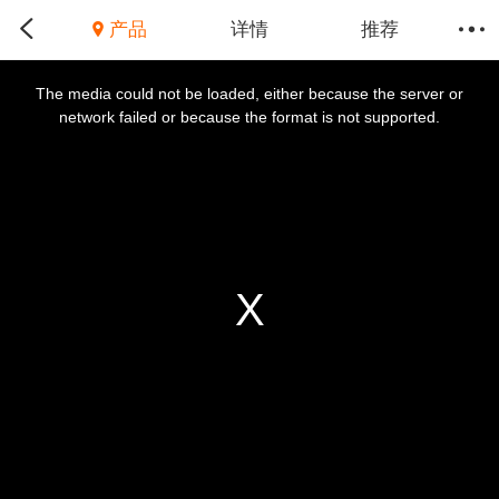
产品
详情
推荐
This
is
a
The media could not be loaded, either because the server or
modal
window.
network failed or because the format is not supported.