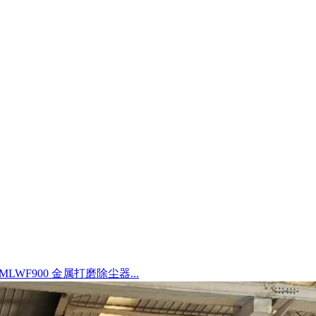
LWF900 金属打磨除尘器...