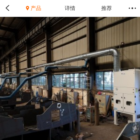
产品
详情
推荐