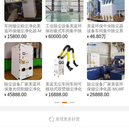
车间烟尘粉尘净化美
工业除尘设备美蓝环
美蓝环保中央除尘器
蓝环保烟尘净化器-M
保吹吸式车间集中除
设备车间集中除尘系
LWF350
尘系统-MLWF2000C
统-斜插式滤筒除尘
15800.00
60000.00
46.80万
¥
¥
¥
器-MLWF9000
除尘设备厂家美蓝环
美蓝无尘车间车间可
除尘设备厂家美蓝环
保激光切割烟尘净化
移动式双臂烟尘净化
保烟尘净化器-MLWF
器-MLWF800等离
器双工位脉冲自动清
400移动全自动脉冲
45888.00
16888.00
26888.00
¥
¥
¥
子、激光切割
灰机械清灰横插式滤
反吹清灰移动款
筒除尘设备-MLWF2
80H
发现更多好货