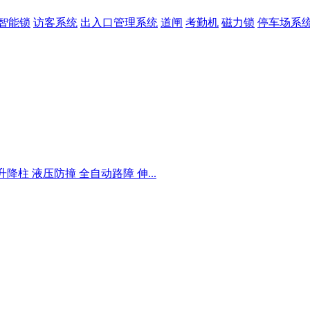
智能锁
访客系统
出入口管理系统
道闸
考勤机
磁力锁
停车场系
降柱 液压防撞 全自动路障 伸...