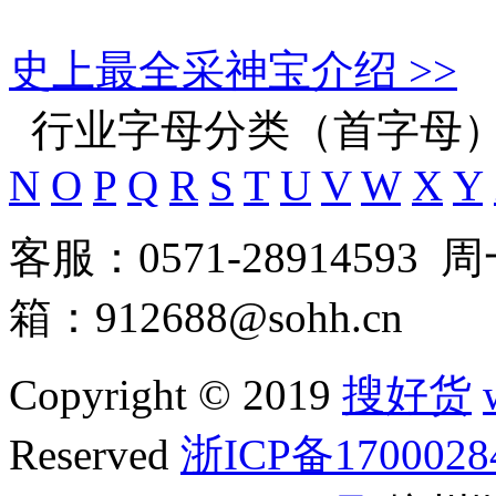
史上最全采神宝介绍 >>
行业字母分类（首字母
N
O
P
Q
R
S
T
U
V
W
X
Y
客服：0571-28914593
箱：912688@sohh.cn
Copyright © 2019
搜好货
Reserved
浙ICP备1700028