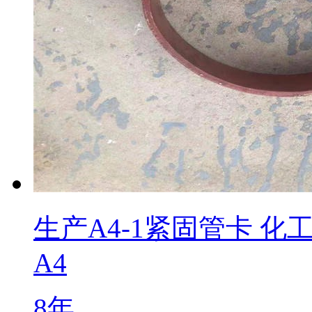
生产A4-1紧固管卡 化
A4
8年