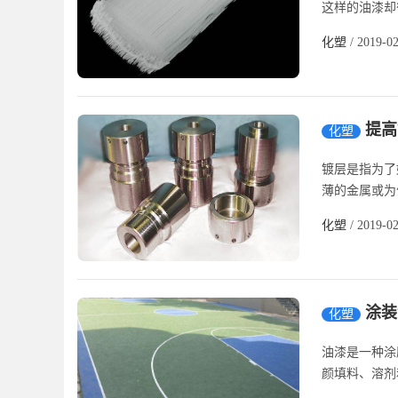
这样的油漆却
化塑
/ 2019-0
提高
化塑
镀层是指为了
薄的金属或为
化塑
/ 2019-0
涂装
化塑
油漆是一种涂
颜填料、溶剂和