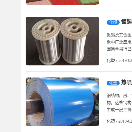
镀锡
化塑
镀锡及其合金
板中广泛应用
因简单易行已
化塑
/ 2019-0
热喷
化塑
钢结构厂房、
构，这些钢构
生成一层三氧
化塑
/ 2019-0