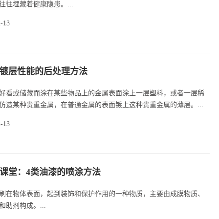
往往埋藏着健康隐患。...
2-13
镀层性能的后处理方法
好看或储藏而涂在某些物品上的金属表面涂上一层塑料，或者一层稀
仿造某种贵重金属，在普通金属的表面镀上这种贵重金属的薄层。...
2-13
课堂：4类油漆的喷涂方法
刷在物体表面，起到装饰和保护作用的一种物质，主要由成膜物质、
助剂构成。...