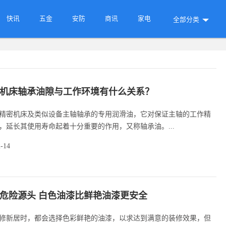
快讯
五金
安防
商讯
家电
全部分类
机床轴承油隙与工作环境有什么关系？
精密机床及类似设备主轴轴承的专用润滑油，它对保证主轴的工作精
，延长其使用寿命起着十分重要的作用，又称轴承油。...
2-14
危险源头 白色油漆比鲜艳油漆更安全
修新居时，都会选择色彩鲜艳的油漆，以求达到满意的装修效果，但