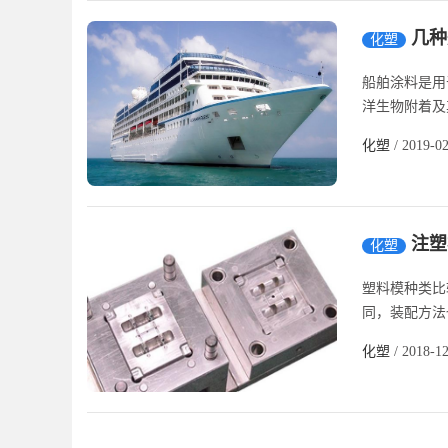
几种
化塑
船舶涂料是用
洋生物附着及
化塑
/ 2019-0
注塑
化塑
塑料模种类比
同，装配方法也
化塑
/ 2018-1