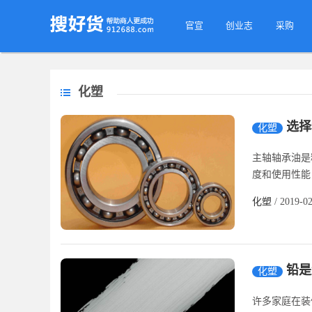
官宣
创业志
采购
化塑
选择
化塑
主轴轴承油是
度和使用性能
化塑
/ 2019-0
铅是
化塑
许多家庭在装