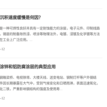
沉积速度缓慢是何因？
是一种可焊性良好并具有一定耐蚀能力的涂层，电子元件、印制线路
。锡层的制备除热浸、喷涂等物理法外，电镀、浸镀及化学镀等方法
在工业上广泛应用。...
2-12
涂锌和铝防腐涂层的典型应用
钢箱梁桥、电视铁塔、大楼天线、送变电站、钢制灯杆等户外钢结
件因长期暴露在大气中，受到气候变化和日晒雨淋，表面迅速氧化，
化二铁，严重影响钢结构的强度及使用寿...
2-12