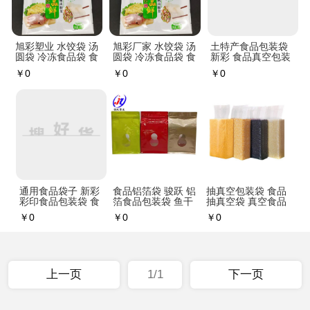
旭彩塑业 水饺袋 汤
旭彩厂家 水饺袋 汤
土特产食品包装袋
圆袋 冷冻食品袋 食
圆袋 冷冻食品袋 食
新彩 食品真空包装
品包装袋
品包装袋
袋 食品干果袋 定制
￥0
￥0
￥0
印刷
通用食品袋子 新彩
食品铝箔袋 骏跃 铝
抽真空包装袋 食品
彩印食品包装袋 食
箔食品包装袋 鱼干
抽真空袋 真空食品
品真空包装袋 厂家
食品铝箔包装袋 八
包装袋 杂粮食品真
￥0
￥0
￥0
批发
边封食品铝箔袋 铝
空袋 抽真空食品包
箔食品自立袋 彩印
装袋批发 设计
铝箔自封包装袋定
制 价格设计
上一页
1/1
下一页