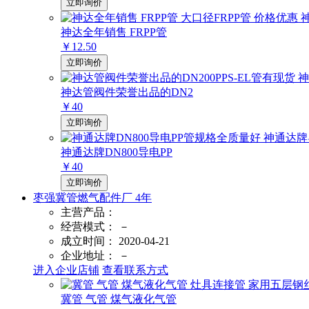
立即询价
神达全年销售 FRPP管
￥12.50
立即询价
神达管阀件荣誉出品的DN2
￥40
立即询价
神通达牌DN800导电PP
￥40
立即询价
枣强冀管燃气配件厂
4
年
主营产品：
经营模式：
－
成立时间：
2020-04-21
企业地址：
－
进入企业店铺
查看联系方式
冀管 气管 煤气液化气管