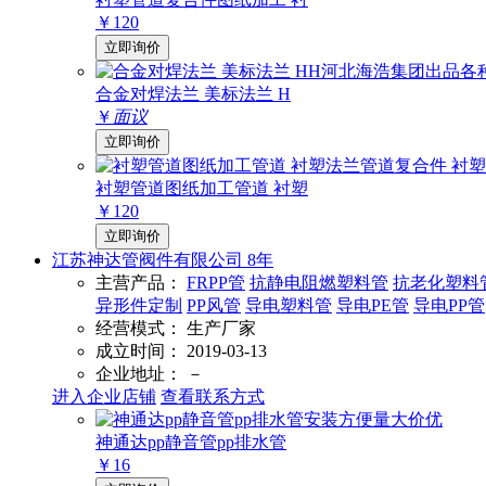
￥120
立即询价
合金对焊法兰 美标法兰 H
￥
面议
立即询价
衬塑管道图纸加工管道 衬塑
￥120
立即询价
江苏神达管阀件有限公司
8
年
主营产品：
FRPP管
抗静电阻燃塑料管
抗老化塑料
异形件定制
PP风管
导电塑料管
导电PE管
导电PP管
经营模式：
生产厂家
成立时间：
2019-03-13
企业地址：
－
进入企业店铺
查看联系方式
神通达pp静音管pp排水管
￥16