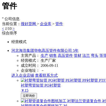
管件
” 公司信息
当前位置：
搜好货网
>
企业库
>
管件
<
1
/10
>
综合排序
经营模式
河北海浩集团华电高压管件有限公司
5
年
主营产品：
生产
销售
高压管件
管材
法兰
弯头
等
经营模式：
生产厂家
成立时间：
2006-09-11
企业地址：
－
进入企业店铺
查看联系方式
衬塑弯管短管 PO衬塑管
￥15
立即询价
衬塑管道复合件图纸加工 衬