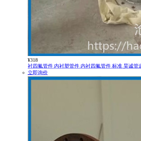
¥
318
衬四氟管件 内衬塑管件 内衬四氟管件 标准 昊诚管
立即询价