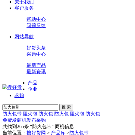
关于我们
客户服务
帮助中心
问题反馈
网站导航
好货头条
采购中心
最新产品
最新资讯
产品
企业
求购
搜 索
防火包带
阻火包 防火包
防火包 阻火包
防火包
免费发商机
发布采购
共找到265条 “
防火包带
” 商机信息
当前位置：
搜好货网
>
产品库
>
防火包带