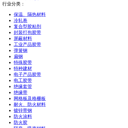
行业分类：
保温、隔热材料
冷轧卷
复合型胶粘剂
封装打包胶带
屏蔽材料
工业产品胶带
弹簧钢
扁钢
特殊胶带
特种建材
电子产品胶带
电工胶带
绝缘套管
绝缘带
网格板及格栅板
耐火、防火材料
镀锌带钢
防火涂料
防火胶