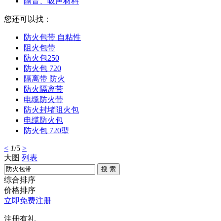
隔音、吸声材料
您还可以找：
防火包带 自粘性
阻火包带
防火包250
防火包 720
隔离带 防火
防火隔离带
电缆防火带
防火封堵阻火包
电缆防火包
防火包 720型
<
1
/5
>
大图
列表
搜 索
综合排序
价格排序
立即免费注册
注册有礼