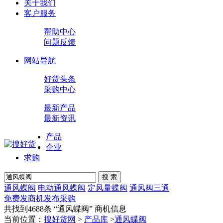
关于我们
客户服务
帮助中心
问题反馈
网站导航
好货头条
采购中心
最新产品
最新资讯
产品
企业
求购
搜 索
通风蝶阀
电动通风蝶阀
定风量蝶阀
通风阀三通
免费发商机
发布采购
共找到4688条 “
通风蝶阀
” 商机信息
当前位置：
搜好货网
>
产品库
>
通风蝶阀