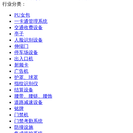
行业分类：
PU女包
一卡通管理系统
交通收费设备
亭子
人脸识别设备
伸缩门
停车场设备
出入口机
射频卡
广告机
护罩、球罩
指纹识别仪
结算设备
腰带、腰链、腰饰
道路减速设备
铭牌
门禁机
门禁考勤系统
防撞设施