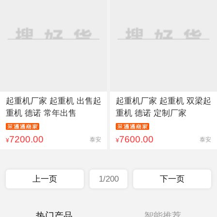
起重机厂家 起重机 出售起
起重机厂家 起重机 双梁起
重机 德诺 常年出售
重机 德诺 定制厂家
7200.00
7600.00
泰安
泰安
¥
¥
上一页
1/200
下一页
热门产品
智能推荐