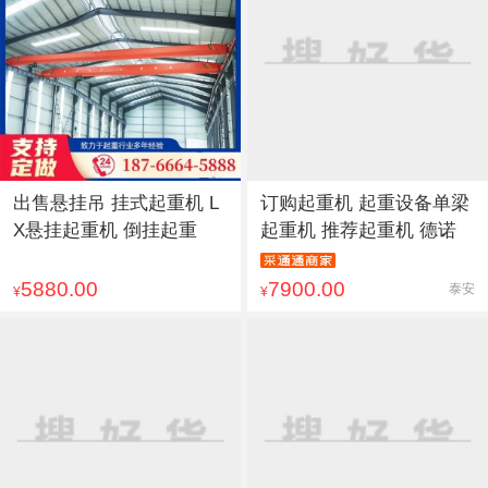
出售悬挂吊 挂式起重机 L
订购起重机 起重设备单梁
X悬挂起重机 倒挂起重
起重机 推荐起重机 德诺
5880.00
7900.00
泰安
¥
¥