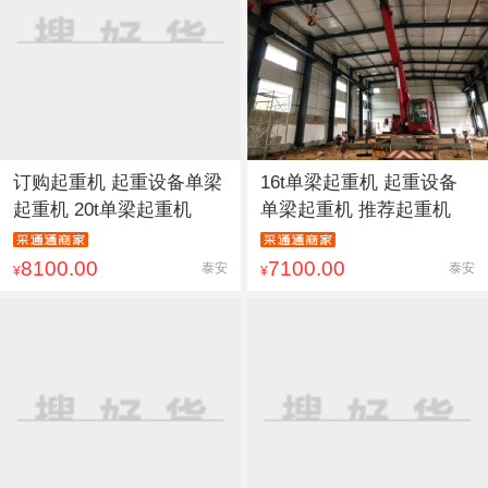
订购起重机 起重设备单梁
16t单梁起重机 起重设备
起重机 20t单梁起重机
单梁起重机 推荐起重机
8100.00
7100.00
泰安
泰安
¥
¥