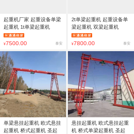
起重机厂家 起重设备单梁
2t单梁起重机 起重设备单
起重机 1t单梁起重机
梁起重机 双梁起重机
7500.00
7800.00
泰安
泰安
¥
¥
单梁悬挂起重机 欧式悬挂
悬挂起重机 欧式悬挂起重
起重机 桥式起重机 圣起
机 桥式单梁起重机 圣起