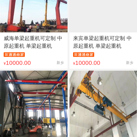
威海单梁起重机可定制 中
来宾单梁起重机可定制 中
原起重机 单梁起重机
原起重机 单梁起重机
10000.00
10000.00
新乡
新乡
¥
¥