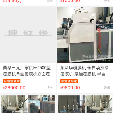
14.50万
1000.00
温州
济宁
¥
¥
曲阜三元厂家供应2500型
预涂膜覆膜机 全自动预涂
覆膜机单面覆膜机双面覆
覆膜机 泉涌覆膜机 半自
28000.00
9800.00
济宁
沧州
¥
¥