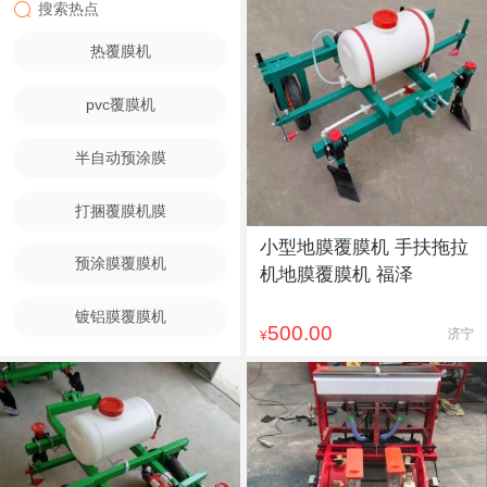
搜索热点
热覆膜机
pvc覆膜机
半自动预涂膜
打捆覆膜机膜
小型地膜覆膜机 手扶拖拉
预涂膜覆膜机
机地膜覆膜机 福泽
镀铝膜覆膜机
500.00
济宁
¥