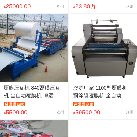
25000.00
23.80万
沧州
沧州
¥
¥
覆膜压瓦机 840覆膜压瓦
澳源厂家 1100型覆膜机
机 全自动覆膜机 博远
预涂膜覆膜机 全自动
5500.00
59500.00
沧州
沧州
¥
¥