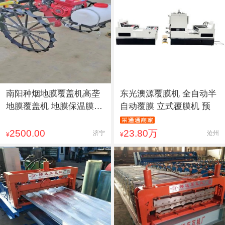
南阳种烟地膜覆盖机高垄
东光澳源覆膜机 全自动半
地膜覆盖机 地膜保温膜覆
自动覆膜 立式覆膜机 预
膜
2500.00
23.80万
济宁
沧州
¥
¥