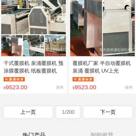
干式覆膜机 泉涌覆膜机 预
覆膜机厂家 半自动覆膜机
涂膜覆膜机 纸板覆膜机
泉涌 覆膜机 UV上光
9523.00
9523.00
沧州
沧州
¥
¥
上一页
1/200
下一页
热门产品
智能推荐