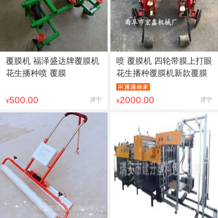
覆膜机 福泽盛达牌覆膜机
喷 覆膜机 四轮带膜上打眼
花生播种喷 覆膜
花生播种覆膜机新款覆膜
500.00
2000.00
济宁
济宁
¥
¥