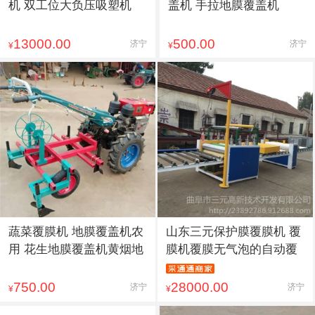
机 双工位大负压吸塑机
盖机 手拉地膜覆盖机
13000.00
500.00
济宁
济宁
¥
¥
蔬菜覆膜机 地膜覆盖机农
山东三元保护膜覆膜机 覆
用 花生地膜覆盖机黄烟地
膜机覆膜无气泡的自动覆
750.00
28000.00
济宁
济宁
¥
¥