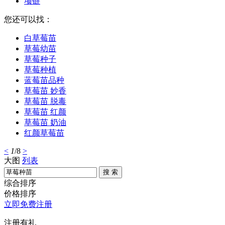
项链
您还可以找：
白草莓苗
草莓幼苗
草莓种子
草莓种植
蓝莓苗品种
草莓苗 妙香
草莓苗 脱毒
草莓苗 红颜
草莓苗 奶油
红颜草莓苗
<
1
/8
>
大图
列表
搜 索
综合排序
价格排序
立即免费注册
注册有礼