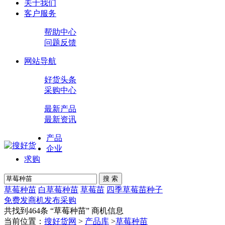
关于我们
客户服务
帮助中心
问题反馈
网站导航
好货头条
采购中心
最新产品
最新资讯
产品
企业
求购
搜 索
草莓种苗
白草莓种苗
草莓苗
四季草莓苗种子
免费发商机
发布采购
共找到464条 “
草莓种苗
” 商机信息
当前位置：
搜好货网
>
产品库
>
草莓种苗