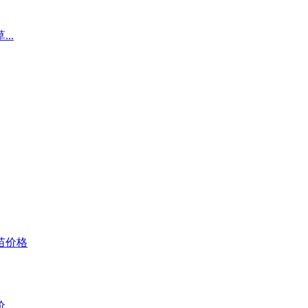
..
..