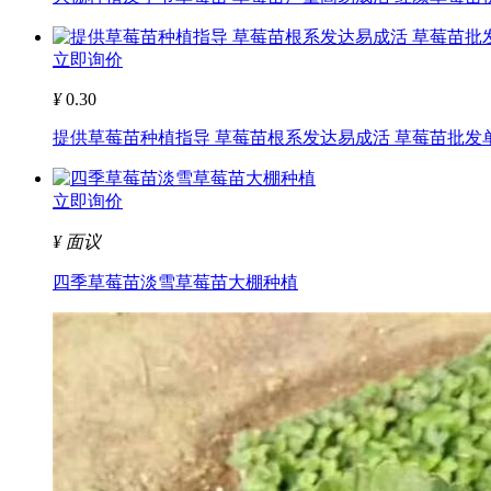
立即询价
¥
0.30
提供草莓苗种植指导 草莓苗根系发达易成活 草莓苗批发单.
立即询价
¥
面议
四季草莓苗淡雪草莓苗大棚种植