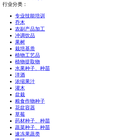
行业分类：
专业技能培训
乔木
农副产品加工
冲调饮品
果树
栽培基质
植物工艺品
植物提取物
水果种子、种苗
洋酒
浓缩果汁
灌木
盆栽
粮食作物种子
花盆容器
草莓
药材种子、种苗
蔬菜种子、种苗
速冻果蔬类