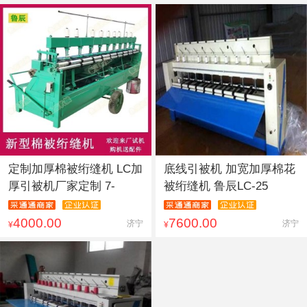
定制加厚棉被绗缝机 LC加
底线引被机 加宽加厚棉花
厚引被机厂家定制 7-
被绗缝机 鲁辰LC-25
4000.00
7600.00
济宁
济宁
¥
¥