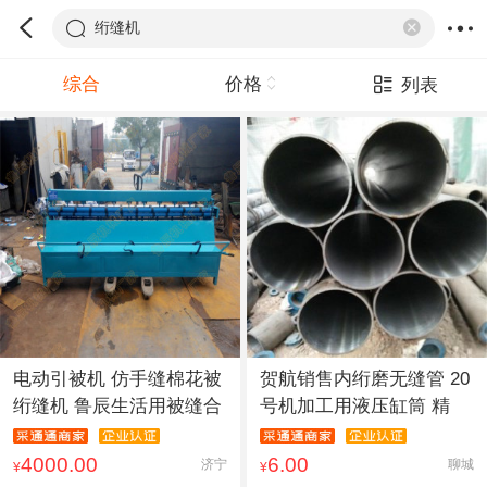
绗缝机
综合
价格
列表
电动引被机 仿手缝棉花被
贺航销售内绗磨无缝管 20
绗缝机 鲁辰生活用被缝合
号机加工用液压缸筒 精
4000.00
6.00
济宁
聊城
¥
¥