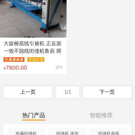
大旋梭底线引被机 正反面
一致不脱线绗缝机鲁辰 两
7600.00
济宁
¥
上一页
1/1
下一页
热门产品
智能推荐
电脑绗缝机
绗缝机 床垫
绗缝机底线