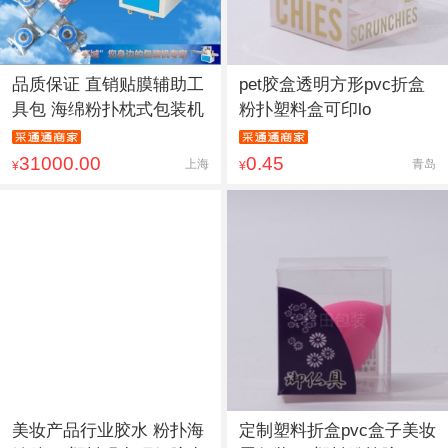
品质保证 直销贴膜辅助工
pet胶盒透明方形pvc折盒
具包 海绵粉扑枕式包装机
粉扑塑料盒可印lo
31000.00
0.45
上海
青岛
¥
¥
美妆产品行业胶水 粉扑海
定制塑料折盒pvc盒子美妆