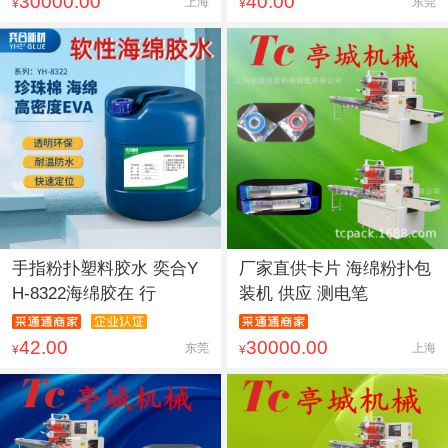
30000.00
40.00
上海
东莞
¥
¥
手指粉扑塑料胶水 奕合Y
厂家直供卡片 海绵粉扑包
H-8322海绵胶在 行
装机 供应 测电笔
42.00
30000.00
东莞
上海
¥
¥