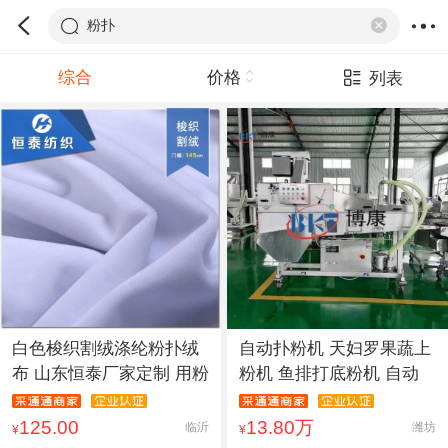
粉扑
综合
价格
列表
白色梭织割绒涤纶粉扑绒
自动扑粉机 天妇罗果蔬上
布 山东恒泰厂家定制 用粉
粉机 鱼排打底粉机 自动
125.00
13.80万
临沂
潍坊
¥
¥