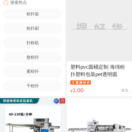
搜索热点
粉扑架
粉扑刷
扑粉机
散粉扑
塑料pvc圆桶定制 海绵粉
蜜粉扑
扑塑料包装pet透明圆
干粉扑
1.00
青岛
¥