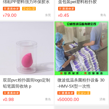
绵粘PP塑料强力环保胶水
蛋包装pet塑料粉扑胶
79.00
0.45
东莞
青岛
¥
¥
双层pvc粉扑圆筒logo定制
微波低温杀菌粉扑设备 30
铅笔圆筒收纳 p
-HMV-5X型一次性
0.98
50000.00
青岛
济南
¥
¥