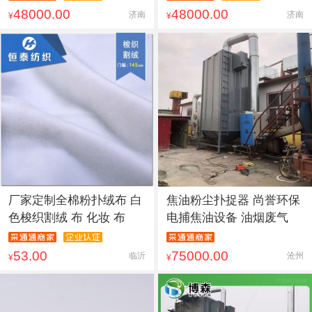
48000.00
48000.00
济南
济南
¥
¥
厂家定制全棉粉扑绒布 白
焦油粉尘扑捉器 尚誉环保
色梭织割绒 布 化妆 布
电捕焦油设备 油烟废气
53.00
75000.00
临沂
沧州
¥
¥