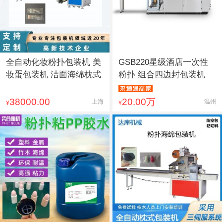
全自动化妆粉扑包装机 美
GSB220星级酒店一次性
妆蛋包装机 洁面海绵枕式
粉扑 组合四边封包装机
38000.00
20.00万
上海
温州
¥
¥