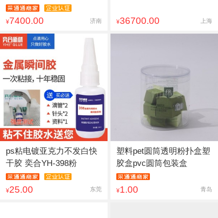
7400.00
36700.00
济南
上海
¥
¥
ps粘电镀亚克力不发白快
塑料pet圆筒透明粉扑盒塑
干胶 奕合YH-398粉
胶盒pvc圆筒包装盒
25.00
1.00
东莞
青岛
¥
¥