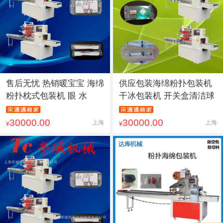
售后无忧 热销暖宝宝 海绵
供应包装海绵粉扑包装机
粉扑枕式包装机 眼 水
干冰包装机 开关盒清洁球
30000.00
30000.00
上海
上海
¥
¥