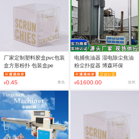
厂家定制塑料胶盒pvc包装
电捕焦油器 湿电除尘焦油
盒方形粉扑 包装盒pe
粉尘扑捉器 博森环保
0.45
61600.00
青岛
沧州
¥
¥