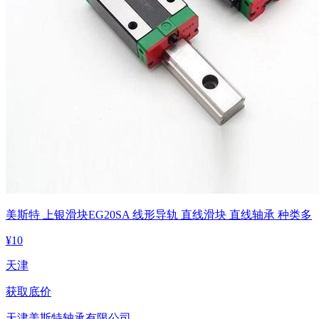
美斯特 上银滑块EG20SA 线形导轨 直线滑块 直线轴承 种类多
¥
10
天津
获取底价
天津美斯特轴承有限公司