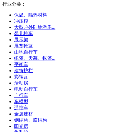
行业分类：
保温、隔热材料
冲压模
大型户外陆地游乐...
婴儿推车
展示架
展览帐篷
山地自行车
帐篷、天幕、帐篷...
平衡车
建筑护栏
彩钢瓦
活动房
电动自行车
自行车
车模型
遥控车
金属建材
钢结构、膜结构
阳光房