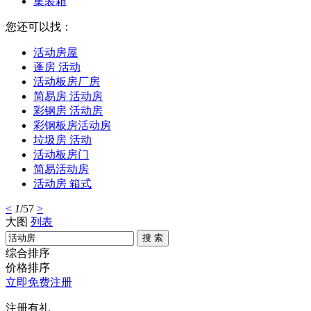
集装箱
您还可以找：
活动房屋
蓬房 活动
活动板房厂房
简易房 活动房
彩钢房 活动房
彩钢板房活动房
垃圾房 活动
活动板房门
简易活动房
活动房 箱式
<
1
/57
>
大图
列表
搜 索
综合排序
价格排序
立即免费注册
注册有礼