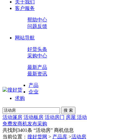
关于我们
客户服务
帮助中心
问题反馈
网站导航
好货头条
采购中心
最新产品
最新资讯
产品
企业
求购
搜 索
活动篷房
活动板房
活动房门
房屋 活动
免费发商机
发布采购
共找到3401条 “
活动房
” 商机信息
当前位置：
搜好货网
>
产品库
>
活动房