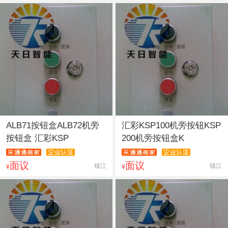
ALB71按钮盒ALB72机旁
汇彩KSP100机旁按钮KSP
按钮盒 汇彩KSP
200机旁按钮盒K
面议
面议
镇江
镇江
¥
¥