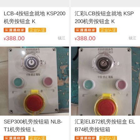
LCB-4按钮盒就地 KSP200
汇彩LCB按钮盒就地 KSP
机旁按钮盒 K
200机旁按钮盒 K
388.00
388.00
镇江
镇江
¥
¥
SEP300机旁按钮箱 NLB-
汇彩ELB72机旁按钮盒 EL
T1机旁按钮 L
B74机旁按钮箱