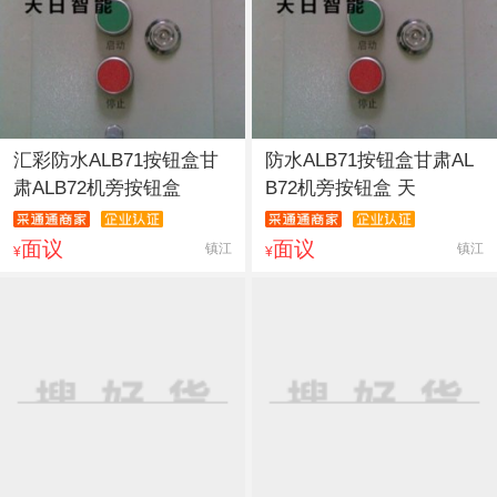
汇彩防水ALB71按钮盒甘
防水ALB71按钮盒甘肃AL
肃ALB72机旁按钮盒
B72机旁按钮盒 天
面议
面议
镇江
镇江
¥
¥