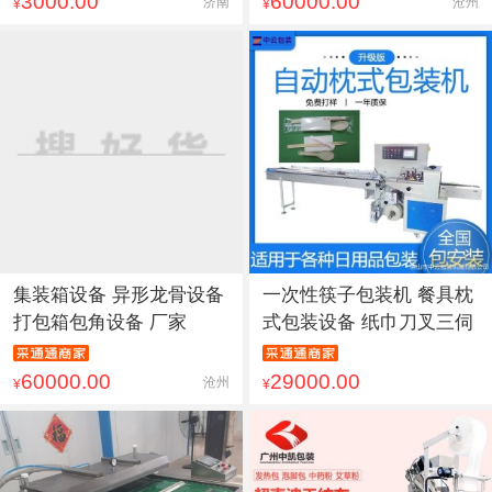
3000.00
60000.00
济南
沧州
¥
¥
集装箱设备 异形龙骨设备
一次性筷子包装机 餐具枕
打包箱包角设备 厂家
式包装设备 纸巾刀叉三伺
60000.00
29000.00
沧州
¥
¥