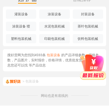
灌装设备
涂装设备
封装设备
涂装设备 喷
水泥包装机械
茶叶包装机械
塑料包装机械
印刷包装机械
饮料包装机械
搜好货网为您找到4593条
包装设备
的产品详细参数，规格参
数，产品图片，实时报价，价格详情，优质批发货源/供应等信
息您还可以找
等产品信息
包装设备
网站也是有底线的