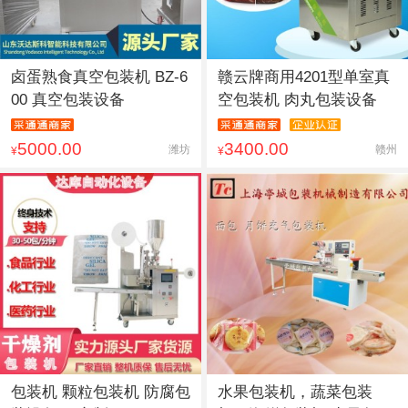
卤蛋熟食真空包装机 BZ-6
赣云牌商用4201型单室真
00 真空包装设备
空包装机 肉丸包装设备
5000.00
3400.00
潍坊
赣州
¥
¥
包装机 颗粒包装机 防腐包
水果包装机，蔬菜包装