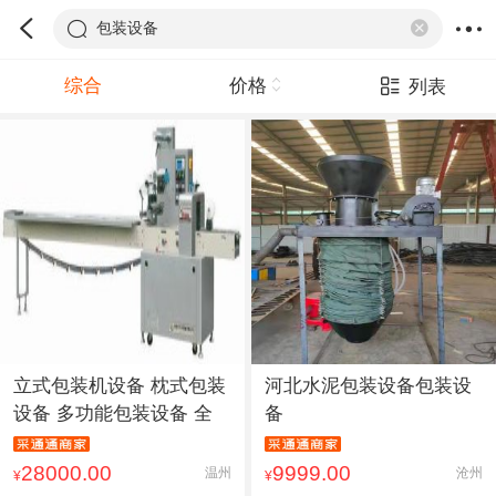
包装设备
综合
价格
列表
立式包装机设备 枕式包装
河北水泥包装设备包装设
设备 多功能包装设备 全
备
28000.00
9999.00
温州
沧州
¥
¥