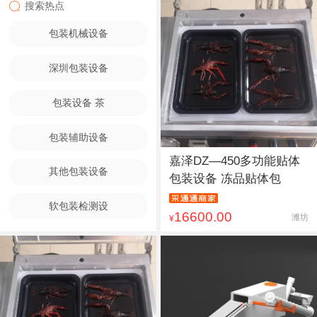
搜索热点
包装机械设备
深圳包装设备
包装设备 茶
包装辅助设备
嘉泽DZ—450多功能贴体
其他包装设备
包装设备 冻品贴体包
软包装检测设
16600.00
潍坊
¥