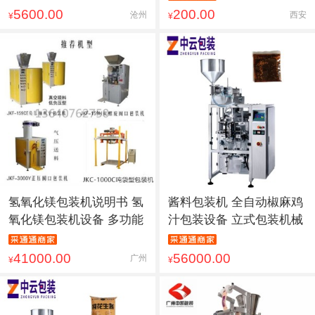
5600.00
200.00
沧州
西安
¥
¥
氢氧化镁包装机说明书 氢
酱料包装机 全自动椒麻鸡
氧化镁包装机设备 多功能
汁包装设备 立式包装机械
41000.00
56000.00
广州
¥
¥