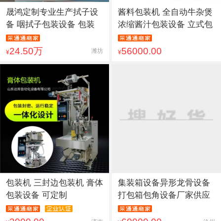
晟鸿定制专业生产拭子设
酱料包装机 全自动牛杂煲
备 咽拭子包装设备 包装
浓缩酱汁包装设备 立式包
24.50万
56000.00
潍坊
¥
¥
包装机 三封边包装机 膏体
集装箱设备异形龙骨设备
包装设备 可定制
打包箱包角设备厂家供应