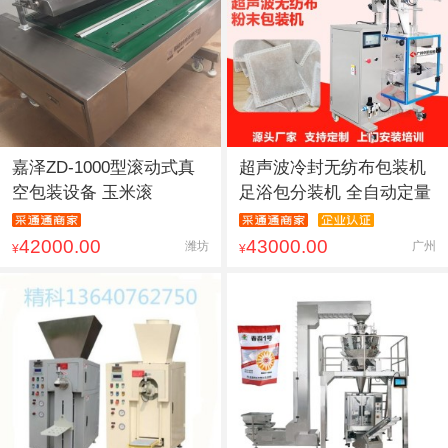
嘉泽ZD-1000型滚动式真
超声波冷封无纺布包装机
空包装设备 玉米滚
足浴包分装机 全自动定量
42000.00
43000.00
潍坊
广州
¥
¥