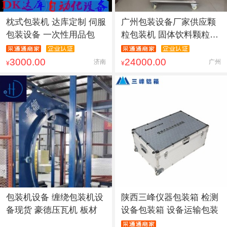
枕式包装机 达库定制 伺服
广州包装设备厂家供应颗
包装设备 一次性用品包
粒包装机 固体饮料颗粒自
动
3000.00
24000.00
济南
广州
¥
¥
包装机设备 缠绕包装机设
陕西三峰仪器包装箱 检测
备现货 豪德压瓦机 板材
设备包装箱 设备运输包装