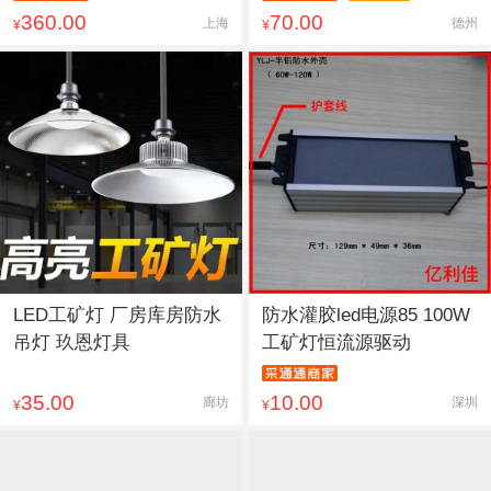
360.00
70.00
上海
德州
¥
¥
LED工矿灯 厂房库房防水
防水灌胶led电源85 100W
吊灯 玖恩灯具
工矿灯恒流源驱动
35.00
10.00
廊坊
深圳
¥
¥