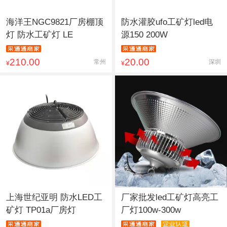
海洋王NGC9821厂房棚顶
防水灌胶ufo工矿灯led电
灯 防水工矿灯 LE
源150 200W
210.00
20.00
常州
深圳
¥
¥
上海世纪亚明 防水LED工
厂家批发led工矿灯高亮工
矿灯 TP01a厂房灯
厂灯100w-300w