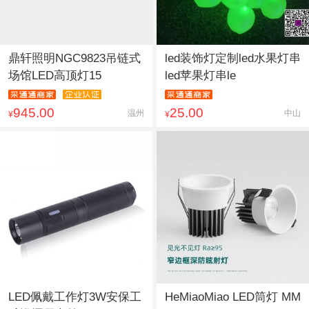
鼎轩照明NGC9823吊链式
led装饰灯定制led水果灯串
场馆LED高顶灯15
led苹果灯串le
945.00
25.00
温州
中山
¥
¥
LED佩戴工作灯3W安保工
HeMiaoMiao LED筒灯 MM