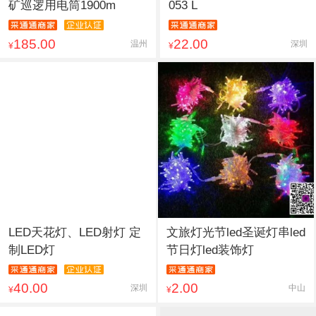
矿巡逻用电筒1900m
053 L
185.00
22.00
温州
深圳
¥
¥
LED天花灯、LED射灯 定
文旅灯光节led圣诞灯串led
制LED灯
节日灯led装饰灯
40.00
2.00
深圳
中山
¥
¥