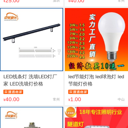
25.00
40.00
深圳
常州
¥
¥
LED线条灯 洗墙LED灯厂
led节能灯泡 led球泡灯 led
家 LED洗墙灯价格
节能灯价格
40.00
1.00
常州
中山
¥
¥