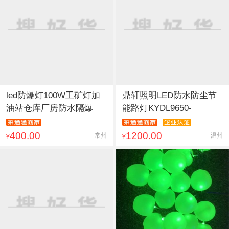
led防爆灯100W工矿灯加
鼎轩照明LED防水防尘节
油站仓库厂房防水隔爆
能路灯KYDL9650-
400.00
1200.00
常州
温州
¥
¥