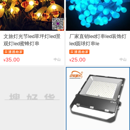
文旅灯光节led草坪灯led景
厂家直销led灯串led装饰灯
观灯led蜜蜂灯串
led圆球灯串le
35.00
25.00
中山
中山
¥
¥