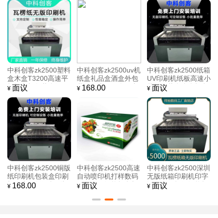
中科创客zk2500塑料
中科创客zk2500uv机
中科创客zk2500纸箱
盒木盒T3200高速平
纸盒礼品盒酒盒外包
UV印刷机纸板高速小
板打印机包装盒纸箱
装纸箱水果箱金银卡
批量包装盒彩盒打印
面议
168.00
面议
¥
¥
¥
盒礼品盒ONE PASS
纸智能无版印刷机
设备
快速打印设备
中科创客zk2500铜版
中科创客zk2500高速
中科创客zk2500深圳
纸印刷机包装盒印刷
自动喷印机打样数码
无版纸箱印刷机印字
机供应铜版纸印刷机
无版纸箱智能打印机
设备电子标签智能打
168.00
面议
面议
¥
¥
¥
印机