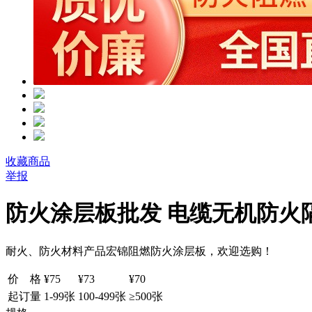
收藏商品
举报
防火涂层板批发 电缆无机防火
耐火、防火材料产品宏锦阻燃防火涂层板，欢迎选购！
价
格
¥
75
¥
73
¥
70
起订量
1-99
张
100-499
张
≥500
张