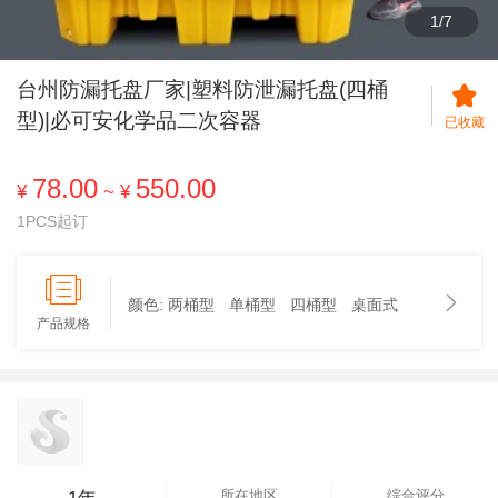
1
/
7
台州防漏托盘厂家|塑料防泄漏托盘(四桶
型)|必可安化学品二次容器
已收藏
78.00
550.00
¥
~
¥
1PCS起订
颜色:
两桶型
单桶型
四桶型
桌面式
产品规格
所在地区
综合评分