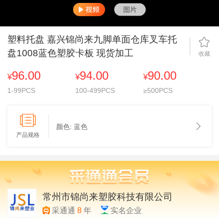
塑料托盘 嘉兴锦尚来九脚单面仓库叉车托
盘1008蓝色塑胶卡板 现货加工
收藏
96.00
94.00
90.00
¥
¥
¥
1-99PCS
100-499PCS
≥500PCS
颜色:
蓝色
产品规格
常州市锦尚来塑胶科技有限公司
采通通
8
年
实名企业