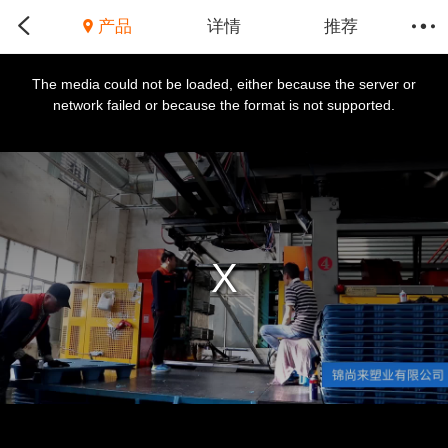
产品
详情
推荐
This
is
a
The media could not be loaded, either because the server or
modal
window.
network failed or because the format is not supported.