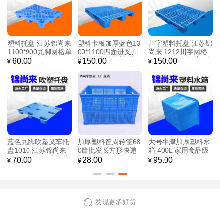
塑料托盘 江苏锦尚来
塑料卡板加厚蓝色13
川字塑料托盘 江苏锦
1100*900九脚网格单
00*1100四面进叉川
尚来 1212川字网格
面四面进叉防潮板 厂
字防潮卡板塑料 批发
加钢管防潮地台塑料
60.00
150.00
150.00
¥
¥
¥
家现货
厂家
托盘 现货直销
蓝色九脚吹塑叉车托
加厚塑料筐周转筐68
大号牛津加厚塑料水
盘1010 江苏锦尚来
0筐批发长方形快递
箱 400L 家用食品级
九脚单面四面进叉栈
筐子大号周转水果蔬
长方形储水卖鱼水箱
70.00
28.00
95.00
¥
¥
¥
板 厂家源头
菜筐
工厂现货直销
发现更多好货