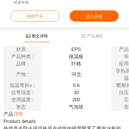
经营年限
全部产品
进入店铺
图文详情
产品属性
材质 :
EPS
产品
产品种类 :
保温板
等
品牌 :
叶格
应用
导热
产地 :
河北
温
低温弯折≤ :
0.6
断裂伸
抗弯强度 :
30
抗压
使用温度 :
200
芯
形态 :
气泡状
形
产品
详情
Product details
外墙真金防火保温板是在传统的模塑聚苯乙烯泡沫板的