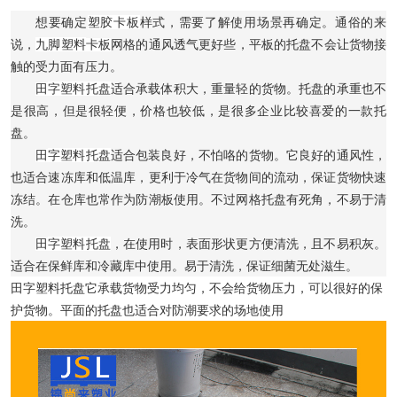
想要确定
塑胶卡板
样式，需要了解使用场景再确定。通俗的来
说，
九脚塑料
卡板
网格的通风透气更好些，平板的托盘不会让货物接
触的受力面有压力。
田
字塑料托盘
适合承载体积大，重量轻的货物。托盘的承重也不
是很高，但是很轻便，价格也较低，是很多企业比较喜爱的一款托
盘。
田
字塑料托盘
适合包装良好，不怕咯的货物。它良好的通风性，
也适合速冻库和低温库，更利于冷气在货物间的流动，保证货物快速
冻结。在仓库也常作为防潮板使用。不过网格托盘有死角，不易于清
洗。
田
字塑料托盘
，在使用时，表面形状更方便清洗，且不易积灰。
适合在保鲜库和冷藏库中使用。易于清洗，保证细菌无处滋生。
田
字塑料托盘
它承载货物受力均匀，不会给货物压力，可以很好的保
护货物。平面的托盘也适合对防潮要求的场地使用