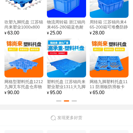
塑料托盘 江苏锦尚来
塑料卡板加厚蓝色13
川字塑料托盘 江苏锦
1100*900九脚网格单
00*1100四面进叉川
尚来 1212川字网格
面四面进叉防潮板 厂
字防潮卡板塑料 批发
加钢管防潮地台塑料
60.00
150.00
150.00
¥
¥
¥
家现货
厂家
托盘 现货直销
蓝色九脚吹塑叉车托
加厚塑料筐周转筐68
大号牛津加厚塑料水
盘1010 江苏锦尚来
0筐批发长方形快递
箱 400L 家用食品级
九脚单面四面进叉栈
筐子大号周转水果蔬
长方形储水卖鱼水箱
70.00
28.00
95.00
¥
¥
¥
板 厂家源头
菜筐
工厂现货直销
发现更多好货