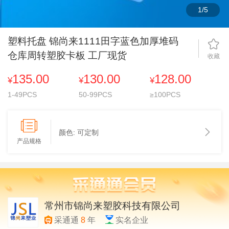
1
/
5
塑料托盘 锦尚来1111田字蓝色加厚堆码
仓库周转塑胶卡板 工厂现货
收藏
135.00
130.00
128.00
¥
¥
¥
1-49PCS
50-99PCS
≥100PCS
颜色:
可定制
产品规格
常州市锦尚来塑胶科技有限公司
采通通
8
年
实名企业