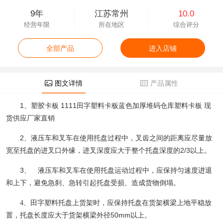
9年
江苏常州
10.0
经营年限
所在地区
综合评分
全部产品
进入店铺
图文详情
产品属性
1、
1111
塑胶卡板
田字
塑料卡板蓝色加厚堆码仓库塑料卡板
现
货供应厂家直销
2、
液压车和叉车在使用托盘过程中，叉齿之间的距离应尽量放
2/3
宽至托盘的进叉口外缘，进叉深度应大于整个托盘深度的
以上。
3、
液压车和叉车在使用托盘运动过程中，应保持匀速度进退
和上下，避免急刹、急转引起托盘受损、造成货物倒塌。
4、
田
字塑料托盘
上货架时，应保持托盘在货架横梁上地平稳放
50mm
置，托盘长度应大于货架横梁外径
以上。