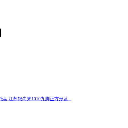
司
盘 江苏锦尚来1010九脚正方形蓝...