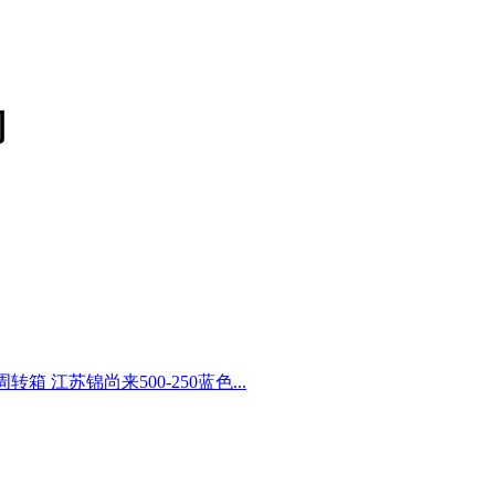
司
转箱 江苏锦尚来500-250蓝色...