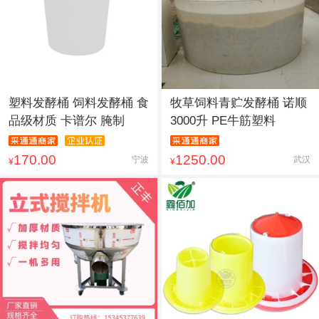
塑料发酵桶 饲料发酵桶 食
牧草饲料青贮发酵桶 诺顺
品级材质 卡谱尔 腌制
3000升 PE牛筋塑料
170.00
1250.00
宁波
武汉
¥
¥