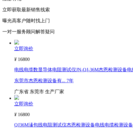
立即获取最新销售线索
曝光高客户随时找上门
一对一服务顾问解答疑问
立即询价
¥
16800
电线电缆数显导体电阻测试仪JN-QJ-36M杰恩检测设备
东莞市杰恩检测设备有...
7年
广东省 东莞市
生产厂家
立即询价
¥
16800
QJ36M溱包线电阻测试仪杰恩检测设备电线电缆检测设备