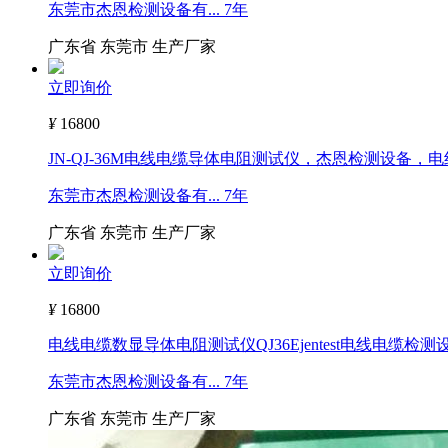
东莞市杰恩检测设备有...
7年
广东省 东莞市
生产厂家
立即询价
¥
16800
JN-QJ-36M电线电缆导体电阻测试仪，杰恩检测设备，
东莞市杰恩检测设备有...
7年
广东省 东莞市
生产厂家
立即询价
¥
16800
电线电缆数显导体电阻测试仪QJ36Ejentest电线电缆检测
东莞市杰恩检测设备有...
7年
广东省 东莞市
生产厂家