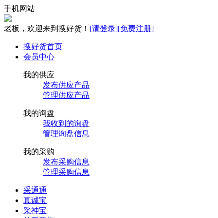
手机网站
老板，欢迎来到搜好货！
[请登录]
[免费注册]
搜好货首页
会员中心
我的供应
发布供应产品
管理供应产品
我的询盘
我收到的询盘
管理询盘信息
我的采购
发布采购信息
管理采购信息
采通通
真诚宝
采神宝