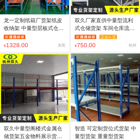
龙一定制纸箱厂货架纸皮
双久厂家直供中量型流利
收纳架 中量型层板式仓库
式仓储货架 车间仓库流利
金
条
1328.00
750.00
东莞
杭州
¥
¥
双久中量型阁楼式金属仓
智造 可定制货位式货架 中
储货架五金物料展示货架
量型货架 重量型货架