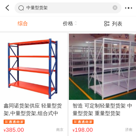
中量型货架
综合
价格
列表
鑫同诺货架供应 轻量型货
智造 可定制轻量型货架 中
架,中量型货架,组合式中
量型货架 重量型货架
385.00
198.00
南京
济南
¥
¥