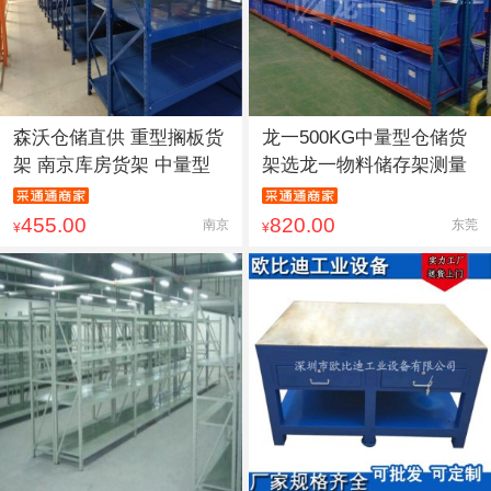
森沃仓储直供 重型搁板货
龙一500KG中量型仓储货
架 南京库房货架 中量型
架选龙一物料储存架测量
455.00
820.00
南京
东莞
¥
¥