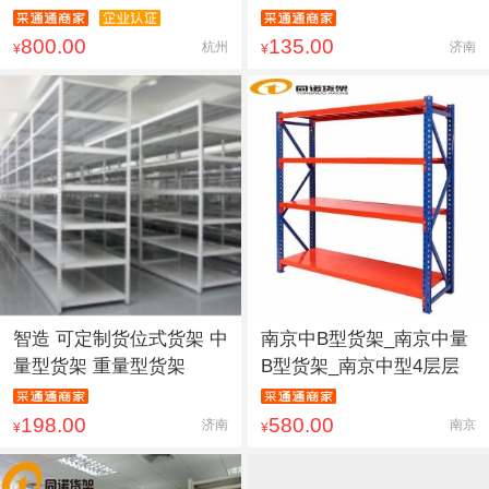
仓库
800.00
135.00
杭州
济南
¥
¥
智造 可定制货位式货架 中
南京中B型货架_南京中量
量型货架 重量型货架
B型货架_南京中型4层层
198.00
580.00
济南
南京
¥
¥