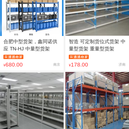
合肥中型货架，鑫同诺供
智造 可定制货位式货架 中
应 TN-HJ 中量型货架
量型货架 重量型货架
680.00
178.00
南京
济南
¥
¥