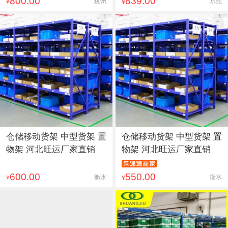
800.00
839.00
杭州
东莞
¥
¥
仓储移动货架 中型货架 置
仓储移动货架 中型货架 置
物架 河北旺运厂家直销
物架 河北旺运厂家直销
600.00
550.00
衡水
衡水
¥
¥